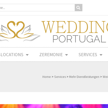
SLOCATIONS
ZEREMONIE
SERVICES
Home
>
Services
>
Mehr Dienstleistungen
>
Wei